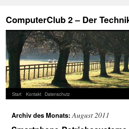
Zum
Inhalt
ComputerClub 2 – Der Techni
springen
Start
Kontakt
Datenschutz
August 2011
Archiv des Monats: