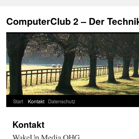
Zum
Inhalt
ComputerClub 2 – Der Techni
springen
Start
Kontakt
Datenschutz
Kontakt
WakeUp Media OHG