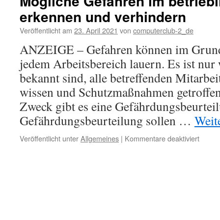
Mögliche Gefahren im betrieb
erkennen und verhindern
Veröffentlicht am
23. April 2021
von
computerclub-2_de
ANZEIGE – Gefahren können im Grun
jedem Arbeitsbereich lauern. Es ist nur 
bekannt sind, alle betreffenden Mitarbe
wissen und Schutzmaßnahmen getroffen
Zweck gibt es eine Gefährdungsbeurteil
Gefährdungsbeurteilung sollen …
Weit
für
Veröffentlicht unter
Allgemeines
|
Kommentare deaktiviert
Möglic
Gefah
im
betrie
Umfel
erken
und
verhin