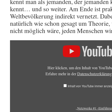
kennt man als jemanden, der jemanden 
kennt… und so weiter. Am Ende ist prak
Weltbevölkerung indirekt vernetzt. Dabe
natürlich wie schon gesagt um Theorie, w
nicht möglich wäre, jeden Menschen wir
„Netzwerke
#1
-
Einführung
und
erste
Grundlagen“
Hier klicken, um den Inhalt von YouTub
von
YouTube
Erfahre mehr in der
Datenschutzerklärun
anzeigen
Inhalt von YouTube immer anze
„Netzwerke #1 -Einführun