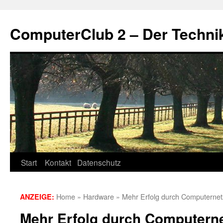
Zum
Inhalt
ComputerClub 2 – Der Techni
springen
Start
Kontakt
Datenschutz
Home
»
Hardware
»
Mehr Erfolg durch Computerne
ANZEIGE:
Mehr Erfolg durch Computern