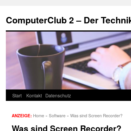
Zum
Inhalt
ComputerClub 2 – Der Techni
springen
Start
Kontakt
Datenschutz
Home
»
Software
»
Was sind Screen Recorder?
ANZEIGE:
Was sind Screen Recorder?