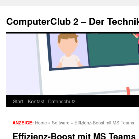
Zum
Inhalt
ComputerClub 2 – Der Techni
springen
Start
Kontakt
Datenschutz
Home
»
Software
»
Effizienz-Boost mit MS Teams
ANZEIGE:
Effizienz-Boost mit MS Teams