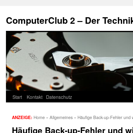
Zum
Inhalt
ComputerClub 2 – Der Techni
springen
Start
Kontakt
Datenschutz
Home
»
Allgemeines
»
Häufige Back-up-Fehler und w
ANZEIGE:
Häufige Back-up-Fehler und wi