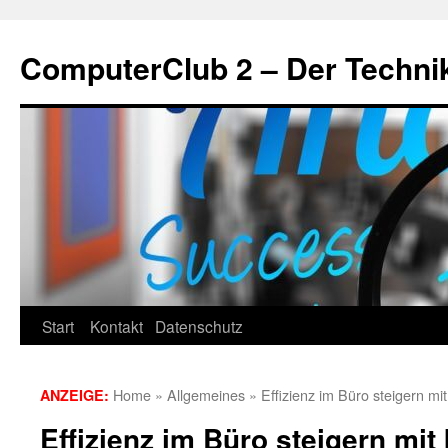
Zum
Inhalt
ComputerClub 2 – Der Techni
springen
Start
Kontakt
Datenschutz
Home
»
Allgemeines
»
Effizienz im Büro steigern mit
ANZEIGE:
Effizienz im Büro steigern mit