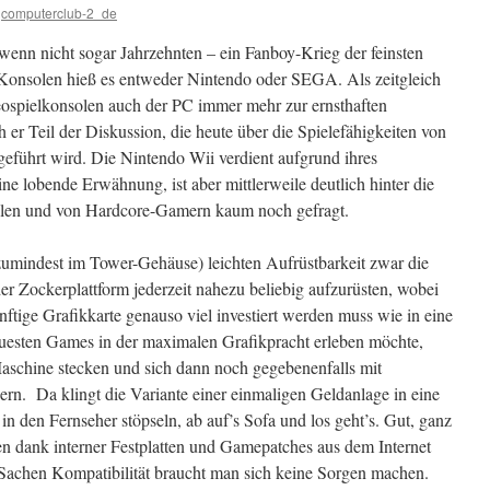
computerclub-2_de
– wenn nicht sogar Jahrzehnten – ein Fanboy-Krieg der feinsten
-Konsolen hieß es entweder Nintendo oder SEGA. Als zeitgleich
eospielkonsolen auch der PC immer mehr zur ernsthaften
 er Teil der Diskussion, die heute über die Spielefähigkeiten von
geführt wird. Die Nintendo Wii verdient aufgrund ihres
e lobende Erwähnung, ist aber mittlerweile deutlich hinter die
len und von Hardcore-Gamern kaum noch gefragt.
zumindest im Tower-Gehäuse) leichten Aufrüstbarkeit zwar die
r Zockerplattform jederzeit nahezu beliebig aufzurüsten, wobei
nünftige Grafikkarte genauso viel investiert werden muss wie in eine
euesten Games in der maximalen Grafikpracht erleben möchte,
aschine stecken und sich dann noch gegebenenfalls mit
n. Da klingt die Variante einer einmaligen Geldanlage in eine
n den Fernseher stöpseln, ab auf’s Sofa und los geht’s. Gut, ganz
len dank interner Festplatten und Gamepatches aus dem Internet
 Sachen Kompatibilität braucht man sich keine Sorgen machen.