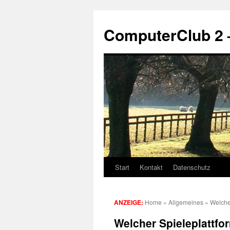
Zum
Inhalt
ComputerClub 2 
springen
Start
Kontakt
Datenschutz
ANZEIGE:
Home
»
Allgemeines
»
Welcher
Welcher Spieleplattfo