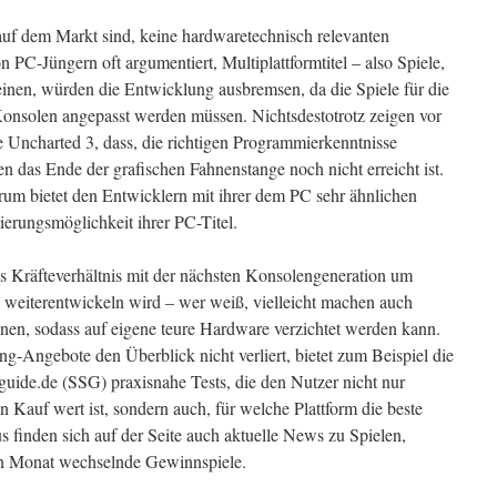
uf dem Markt sind, keine hardwaretechnisch relevanten
PC-Jüngern oft argumentiert, Multiplattformtitel – also Spiele,
nen, würden die Entwicklung ausbremsen, da die Spiele für die
onsolen angepasst werden müssen. Nichtsdestotrotz zeigen vor
ie Uncharted 3, dass, die richtigen Programmierkenntnisse
n das Ende der grafischen Fahnenstange noch nicht erreicht ist.
um bietet den Entwicklern mit ihrer dem PC sehr ähnlichen
tierungsmöglichkeit ihrer PC-Titel.
as Kräfteverhältnis mit der nächsten Konsolengeneration um
weiterentwickeln wird – wer weiß, vielleicht machen auch
en, sodass auf eigene teure Hardware verzichtet werden kann.
Angebote den Überblick nicht verliert, bietet zum Beispiel die
guide.de (SSG) praxisnahe Tests, die den Nutzer nicht nur
n Kauf wert ist, sondern auch, für welche Plattform die beste
us finden sich auf der Seite auch aktuelle News zu Spielen,
n Monat wechselnde Gewinnspiele.